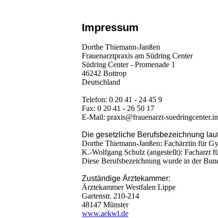
Impressum
Dorthe Thiemann-Janßen
Frauenarztpraxis am Südring Center
Südring Center - Promenade 1
46242 Bottrop
Deutschland
Telefon: 0 20 41 - 24 45 9
Fax: 0 20 41 - 26 50 17
E-Mail: praxis@frauenarzt-suedringcenter.in
Die gesetzliche Berufsbezeichnung laut
Dorthe Thiemann-Janßen: Fachärztin für Gy
K.-Wolfgang Schulz (angestellt): Facharzt 
Diese Berufsbezeichnung wurde in der Bund
Zuständige Ärztekammer:
Ärztekammer Westfalen Lippe
Gartenstr. 210-214
48147 Münster
www.aekwl.de